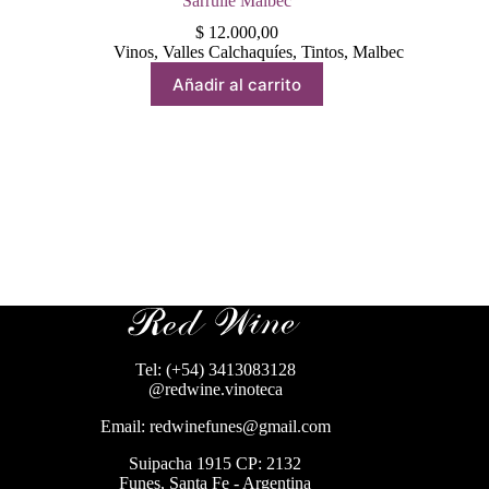
Sarrulle Malbec
$
12.000,00
Vinos
,
Valles Calchaquíes
,
Tintos
,
Malbec
Añadir al carrito
Tel: (+54) 3413083128
@redwine.vinoteca
Email: redwinefunes@gmail.com
Suipacha 1915 CP: 2132
Funes, Santa Fe - Argentina