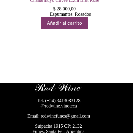
Chañarmuyo Cuveé Extra Brut Rose
$
28.000,00
Espumantes
,
Rosados
Añadir al carrito
Tel: (+54) 3413083128
@redwine.vinoteca
Email: redwinefunes@gmail.com
Suipacha 1915 CP: 2132
Funes, Santa Fe - Argentina