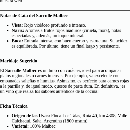
nuestra web.
Notas de Cata del Sarrulle Malbec
Vista:
Rojo violáceo profundo e intenso.
Nariz:
Aromas a frutos rojos maduros (ciruela, mora), notas
especiadas y, además, un toque mineral.
Boca:
Entrada intensa, con buen cuerpo y estructura. Su acidez
es equilibrada. Por último, tiene un final largo y persistente.
Maridaje Sugerido
El
Sarrulle Malbec
es un tinto con carácter, ideal para acompañar
platos regionales o carnes intensas. Por ejemplo, va excelente con
empanadas salteñas o humitas. Asimismo, es perfecto para carnes rojas
a la parrilla y, de igual modo, quesos de pasta dura. En definitiva, ¡es
un vino que realza los sabores auténticos de la cocina!
Ficha Técnica
Origen de las Uvas:
Finca Los Talas, Ruta 40, km 4308, Valle
Calchaquí, Salta, Argentina (1800 msnm).
Varietal:
100% Malbec.