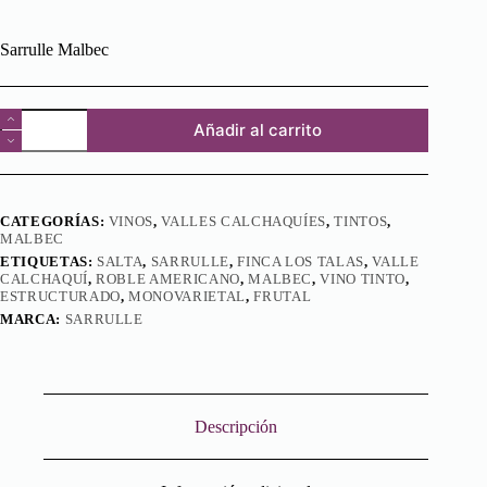
Sarrulle Malbec
Sarrulle
Añadir al carrito
Malbec
cantidad
CATEGORÍAS:
VINOS
,
VALLES CALCHAQUÍES
,
TINTOS
,
MALBEC
ETIQUETAS:
SALTA
,
SARRULLE
,
FINCA LOS TALAS
,
VALLE
CALCHAQUÍ
,
ROBLE AMERICANO
,
MALBEC
,
VINO TINTO
,
ESTRUCTURADO
,
MONOVARIETAL
,
FRUTAL
MARCA:
SARRULLE
Descripción