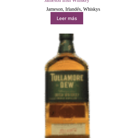
Jameson Irish Whiskey
Jameson
,
Irlandés
,
Whiskys
Leer más