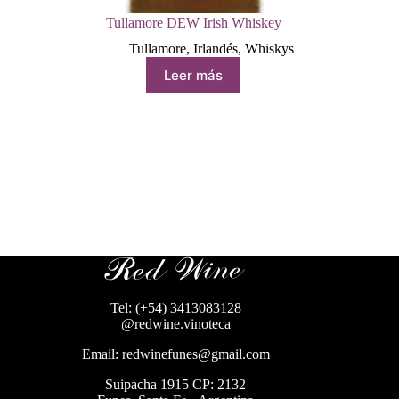
Tullamore DEW Irish Whiskey
Tullamore
,
Irlandés
,
Whiskys
Leer más
Tel: (+54) 3413083128
@redwine.vinoteca
Email: redwinefunes@gmail.com
Suipacha 1915 CP: 2132