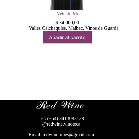
Vete de Mi
$
34.000,00
Valles Calchaquíes
,
Malbec
,
Vinos de Guarda
Añadir al carrito
Tel: (+54) 3413083128
@redwine.vinoteca
Email: redwinefunes@gmail.com