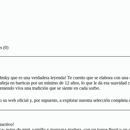
s (0)
isky que es una verdadera leyenda! Te cuento que se elabora con una 
ñeja en barricas por un mínimo de 12 años, lo que le da esa suavidad ca
eniendo viva una tradición que se siente en cada sorbo.
o su web oficial y, por supuesto, a explorar nuestra selección completa
ractivo!
ca: notas de miel, vainilla y manzana madura, con un toque floral y un d