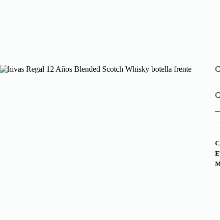
C
C
C
E
M