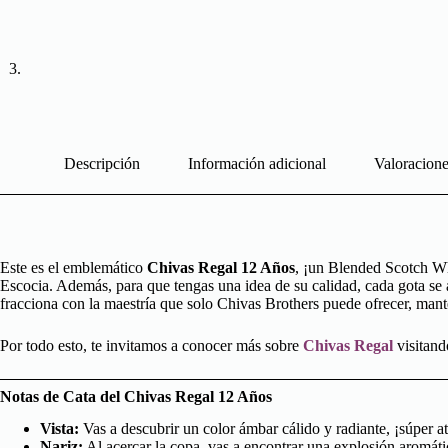
Descripción
Información adicional
Valoracione
Este es el emblemático
Chivas Regal 12 Años
, ¡un Blended Scotch Wh
Escocia. Además, para que tengas una idea de su calidad, cada gota se a
fracciona con la maestría que solo Chivas Brothers puede ofrecer, mant
Por todo esto, te invitamos a conocer más sobre
Chivas Regal
visitand
Notas de Cata del Chivas Regal 12 Años
Vista:
Vas a descubrir un color ámbar cálido y radiante, ¡súper at
Nariz:
Al acercar la copa, vas a encontrar una explosión aromáti