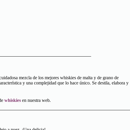
cuidadosa mezcla de los mejores whiskies de malta y de grano de
racterística y una complejidad que lo hace único. Se destila, elabora y
 de
whiskies
en nuestra web.
ejo a nuez. ¡Una delicia!