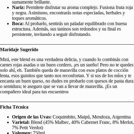
sumamente brillante.
Nariz:
Permítete disfrutar su aroma complejo. Fusiona fruta roja
y negra. Asimismo, encontrarás notas especiadas, herbales y
toques aromáticos.
Boca:
Al probarlo, sentirás un paladar equilibrado con buena
estructura. Además, sus taninos son redondos y su final es
persistente, invitando a seguir disfrutando.
Maridaje Sugerido
Mirá, este blend es una verdadera delicia, y cuando lo combinás con
carnes rojas asadas o un buen cordero, ¡es un sueño! Pero no te quedes
solo ahí, eh. También queda de maravilla con esos platos de cocción
lenta, esos guisitos que tanto nos reconfortan. Y si sos de los míos y te
encanta un buen queso, no dudes en probarlo con quesos de pasta dura
o semidura; te aseguro que se van a llevar de maravilla. ¡Es un
compañero ideal para tus encuentros
Ficha Técnica
Origen de las Uvas:
Coquimbito, Maipú, Mendoza, Argentina
Varietal:
Blend (45% Malbec, 40% Cabernet Franc, 8% Merlot,
7% Petit Verdot)
Volumen:
750ml