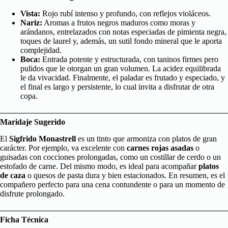
Vista:
Rojo rubí intenso y profundo, con reflejos violáceos.
Nariz:
Aromas a frutos negros maduros como moras y
arándanos, entrelazados con notas especiadas de pimienta negra,
toques de laurel y, además, un sutil fondo mineral que le aporta
complejidad.
Boca:
Entrada potente y estructurada, con taninos firmes pero
pulidos que le otorgan un gran volumen. La acidez equilibrada
le da vivacidad. Finalmente, el paladar es frutado y especiado, y
el final es largo y persistente, lo cual invita a disfrutar de otra
copa.
Maridaje Sugerido
El
Sigfrido Monastrell
es un tinto que armoniza con platos de gran
carácter. Por ejemplo, va excelente con
carnes rojas asadas
o
guisadas con cocciones prolongadas, como un costillar de cerdo o un
estofado de carne. Del mismo modo, es ideal para acompañar
platos
de caza
o quesos de pasta dura y bien estacionados. En resumen, es el
compañero perfecto para una cena contundente o para un momento de
disfrute prolongado.
Ficha Técnica