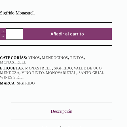
Sigfrido Monastrell
Sigfrido
Añadir al carrito
Monastrell
cantidad
CATEGORÍAS:
VINOS
,
MENDOCINOS
,
TINTOS
,
MONASTRELL
ETIQUETAS:
MONASTRELL
,
SIGFRIDO
,
VALLE DE UCO
,
MENDOZA
,
VINO TINTO
,
MONOVARIETAL
,
SANTO GRIAL
WINES S.R.L.
MARCA:
SIGFRIDO
Descripción