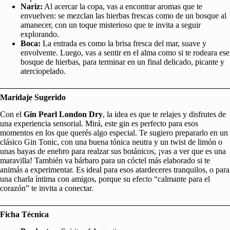
Nariz:
Al acercar la copa, vas a encontrar aromas que te
envuelven: se mezclan las hierbas frescas como de un bosque al
amanecer, con un toque misterioso que te invita a seguir
explorando.
Boca:
La entrada es como la brisa fresca del mar, suave y
envolvente. Luego, vas a sentir en el alma como si te rodeara ese
bosque de hierbas, para terminar en un final delicado, picante y
aterciopelado.
Maridaje Sugerido
Con el
Gin Pearl London Dry
, la idea es que te relajes y disfrutes de
una experiencia sensorial. Mirá, este gin es perfecto para esos
momentos en los que querés algo especial. Te sugiero prepararlo en un
clásico Gin Tonic, con una buena tónica neutra y un twist de limón o
unas bayas de enebro para realzar sus botánicos, ¡vas a ver que es una
maravilla! También va bárbaro para un cóctel más elaborado si te
animás a experimentar. Es ideal para esos atardeceres tranquilos, o para
una charla íntima con amigos, porque su efecto “calmante para el
corazón” te invita a conectar.
Ficha Técnica