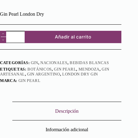
Gin Pearl London Dry
Gin
Añadir al carrito
Pearl
London
Dry
cantidad
CATEGORÍAS:
GIN
,
NACIONALES
,
BEBIDAS BLANCAS
ETIQUETAS:
BOTÁNICOS
,
GIN PEARL
,
MENDOZA
,
GIN
ARTESANAL
,
GIN ARGENTINO
,
LONDON DRY GIN
MARCA:
GIN PEARL
Descripción
Información adicional