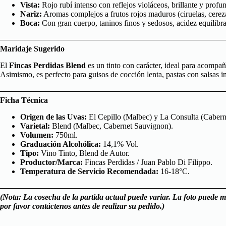
Vista:
Rojo rubí intenso con reflejos violáceos, brillante y profu
Nariz:
Aromas complejos a frutos rojos maduros (ciruelas, cerezas
Boca:
Con gran cuerpo, taninos finos y sedosos, acidez equilibra
Maridaje Sugerido
El
Fincas Perdidas Blend
es un tinto con carácter, ideal para acompañ
Asimismo, es perfecto para guisos de cocción lenta, pastas con salsas
Ficha Técnica
Origen de las Uvas:
El Cepillo (Malbec) y La Consulta (Caber
Varietal:
Blend (Malbec, Cabernet Sauvignon).
Volumen:
750ml.
Graduación Alcohólica:
14,1% Vol.
Tipo:
Vino Tinto, Blend de Autor.
Productor/Marca:
Fincas Perdidas / Jua
n Pablo Di Filippo.
Temperatura de Servicio Recomendada:
16-18°C.
(Nota: La cosecha de la partida actual puede variar. La foto puede m
por favor contáctenos antes de realizar su pedido.)