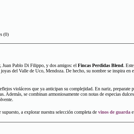
s (0)
, Juan Pablo Di Filippo, y dos amigos: el
Fincas Perdidas Blend
. Est
oyas del Valle de Uco, Mendoza. De hecho, su nombre se inspira en es
 reflejos violáceos que ya anticipan su complejidad. En nariz, preparate
as. Además, se combinan armoniosamente con notas de especias dulces, y 
lvente.
r supuesto, a explorar nuestra selección completa de
vinos de guarda
e