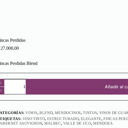
incas Perdidas
27.000,00
incas Perdidas Blend
incas
erdidas
Añadir al c
antidad
ATEGORÍAS:
VINOS
,
BLEND
,
MENDOCINOS
,
TINTOS
,
VINOS DE GUA
TIQUETAS:
VINO TINTO
,
ESTRUCTURADO
,
ELEGANTE
,
FINCAS PER
ABERNET SAUVIGNON
,
MALBEC
,
VALLE DE UCO
,
MENDOZA