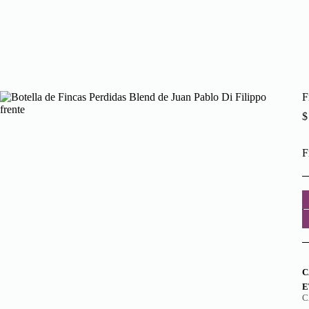
F
$
F
F
P
c
C
E
C