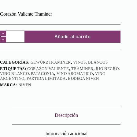
Corazón Valiente Traminer
Corazón
Añadir al carrito
Valiente
Traminer
cantidad
CATEGORÍAS:
GEWÜRZTRAMINER
,
VINOS
,
BLANCOS
ETIQUETAS:
CORAZON VALIENTE
,
TRAMINER
,
RIO NEGRO
,
VINO BLANCO
,
PATAGONIA
,
VINO AROMATICO
,
VINO
ARGENTINO
,
PARTIDA LIMITADA
,
BODEGA NIVEN
MARCA:
NIVEN
Descripción
Información adicional