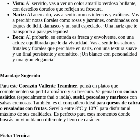
Vista:
Al servirlo, vas a ver un color amarillo verdoso brillante,
con destellos dorados que reflejan su frescura.
Nariz:
Al acercarlo, vas a sentir aromas intensos y exóticos. Vas
a percibir notas florales como rosas y jazmines, combinadas con
toques de lichi, damasco y un sutil especiado. ¡Una nariz que te
transporta a paisajes lejanos!
Boca:
Al probarlo, su entrada es fresca y envolvente, con una
acidez equilibrada que le da vivacidad. Vas a sentir los sabores
frutales y florales que percibiste en nariz, con una textura suave
y un final persistente y aromático. ¡Un blanco con personalidad
y una gran elegancia!
Maridaje Sugerido
Para este
Corazón Valiente Traminer
, pensá en platos que
complementen su perfil aromático y su frescura. Va genial con
cocina
asiática
(especialmente thai o india),
sushi
,
pescados y mariscos
con
salsas cremosas. También, es el compañero ideal para
quesos de cabra
o
ensaladas con frutas
. Servilo entre 8°C y 10°C para disfrutar al
máximo de sus cualidades. Es perfecto para esos momentos donde
buscás un vino blanco diferente y lleno de carácter.
Ficha Técnica