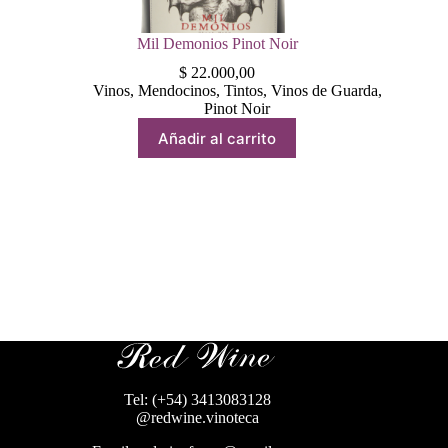
Mil Demonios Pinot Noir
$
22.000,00
Vinos
,
Mendocinos
,
Tintos
,
Vinos de Guarda
,
Pinot Noir
Añadir al carrito
Tel: (+54) 3413083128
@redwine.vinoteca